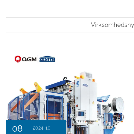
Virksomhedsny
08
2024-10