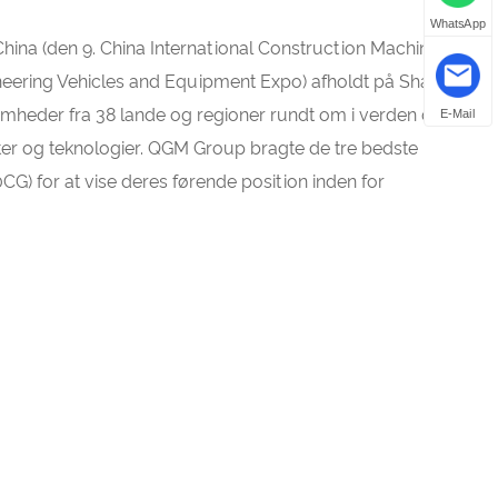
WhatsApp
ina (den 9. China International Construction Machinery,
ineering Vehicles and Equipment Expo) afholdt på Shanghai
omheder fra 38 lande og regioner rundt om i verden deltog
E-Mail
kter og teknologier. QGM Group bragte de tre bedste
G) for at vise deres førende position inden for