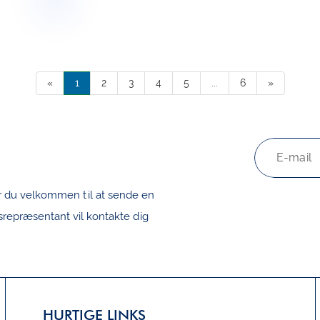
«
1
2
3
4
5
...
6
»
er du velkommen til at sende en
srepræsentant vil kontakte dig
HURTIGE LINKS