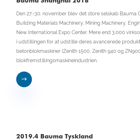
Bauma Shanghai 2018
Den 27.-30. november blev det store selskab Bauma Ch
Building Materials Machinery, Mining Machinery, Eng
New International Expo Center. Mere end 3.000 virks
i udstillingen for at udstille deres avancerede produ
betonblokmaskiner (Zenith 1500, Zenith 940 og ZN900C
blokfremstillingsmaskineindustrien.

2019.4 Bauma Tyskland